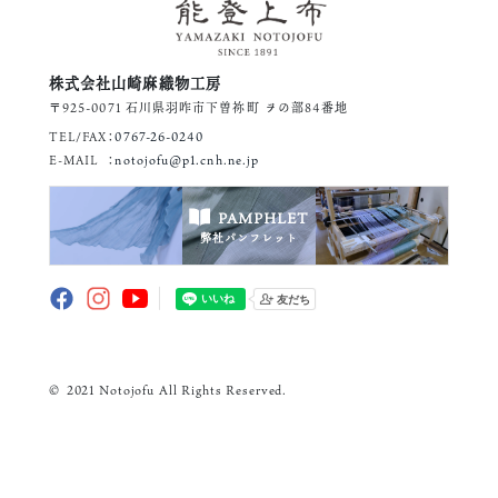
株式会社山崎麻織物工房
〒925-0071 石川県羽咋市下曽祢町 ヲの部84番地
TEL/FAX
：
0767-26-0240
E-MAIL
：
notojofu@p1.cnh.ne.jp
PAMPHLET
弊社パンフレット
© 2021 Notojofu All Rights Reserved.