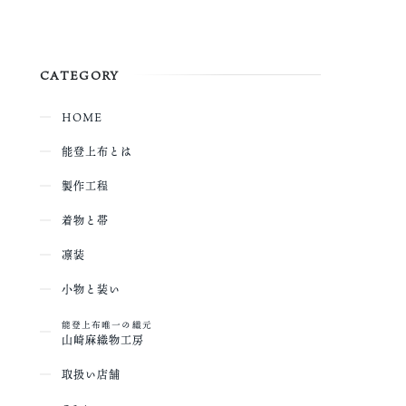
CATEGORY
HOME
能登上布とは
製作工程
着物と帯
凛装
小物と装い
能登上布唯一の織元
山崎麻織物工房
取扱い店舗